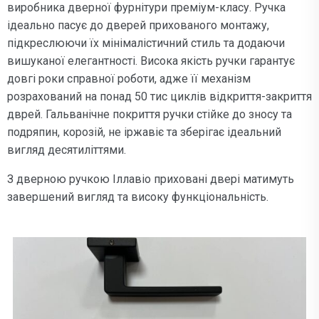
виробника дверної фурнітури преміум-класу. Ручка
ідеально пасує до дверей прихованого монтажу,
підкреслюючи їх мінімалістичний стиль та додаючи
вишуканої елегантності. Висока якість ручки гарантує
довгі роки справної роботи, адже її механізм
розрахований на понад 50 тис циклів відкриття-закриття
дврей. Гальванічне покриття ручки стійке до зносу та
подряпин, корозій, не іржавіє та зберігає ідеальний
вигляд десятиліттями.
З дверною ручкою Іллавіо приховані двері матимуть
завершений вигляд та високу функціональність.