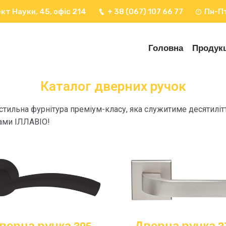
кт Науки, 45, офіс 214
+ 38 (067) 107 66 77
Пн-Пт
Головна
Продукц
Каталог дверних ручок
та стильна фурнітура преміум-класу, яка служитиме десятил
ками ІЛЛАВІО!