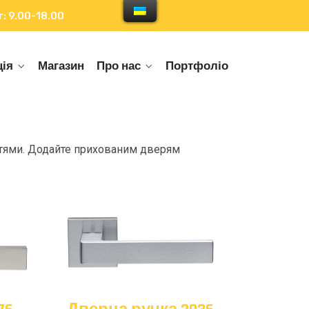
: 9.00-18.00
ія
Магазин
Про нас
Портфоліо
іттями. Додайте прихованим дверям