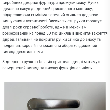
виробника дверної фурнітури преміум-класу. Ручка
ідеально пасує до дверей прихованого монтажу,
підкреслюючи їх мінімалістичний стиль та додаючи
вишуканої елегантності. Висока якість ручки гарантує
довгі роки справної роботи, адже її механізм
розрахований на понад 50 тис циклів відкриття-закриття
дврей. Гальванічне покриття ручки стійке до зносу та
подряпин, корозій, не іржавіє та зберігає ідеальний
вигляд десятиліттями.
З дверною ручкою Іллавіо приховані двері матимуть
завершений вигляд та високу функціональність.