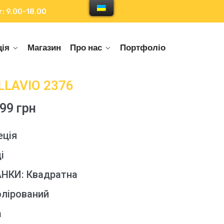
: 9.00-18.00
ія
Магазин
Про нас
Портфоліо
LLAVIO 2376
99 грн
еція
і
НКИ: Квадратна
олірований
а