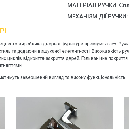
МАТЕРІАЛ РУЧКИ: Сп
МЕХАНІЗМ ДІЇ РУЧКИ:
РІ
 грецького виробника дверної фурнітури преміум-класу. Руч
тиль та додаючи вишуканої елегантності. Висока якість руч
ис циклів відкриття-закриття дврей. Гальванічне покриття р
ятиліттями.
матимуть завершений вигляд та високу функціональність.