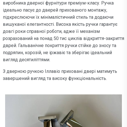
виробника дверної фурнітури преміум-класу. Ручка
ідеально пасує до дверей прихованого монтажу,
підкреслюючи їх мінімалістичний стиль та додаючи
вишуканої елегантності. Висока якість ручки гарантує
довгі роки справної роботи, адже її механізм
розрахований на понад 50 тис циклів відкриття-закриття
дврей. Гальванічне покриття ручки стійке до зносу та
подряпин, корозій, не іржавіє та зберігає ідеальний
вигляд десятиліттями.
З дверною ручкою Іллавіо приховані двері матимуть
завершений вигляд та високу функціональність.