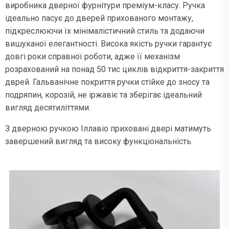
виробника дверної фурнітури преміум-класу. Ручка
ідеально пасує до дверей прихованого монтажу,
підкреслюючи їх мінімалістичний стиль та додаючи
вишуканої елегантності. Висока якість ручки гарантує
довгі роки справної роботи, адже її механізм
розрахований на понад 50 тис циклів відкриття-закриття
дврей. Гальванічне покриття ручки стійке до зносу та
подряпин, корозій, не іржавіє та зберігає ідеальний
вигляд десятиліттями.
З дверною ручкою Іллавіо приховані двері матимуть
завершений вигляд та високу функціональність.