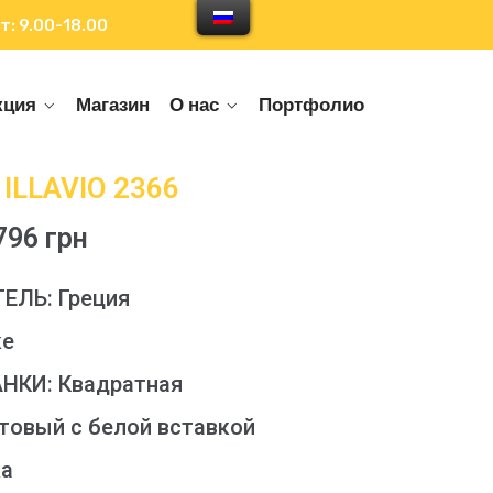
т: 9.00-18.00
кция
Магазин
О нас
Портфолио
ILLAVIO 2366
96 грн
ЛЬ: Греция
ке
КИ: Квадратная
товый с белой вставкой
ка