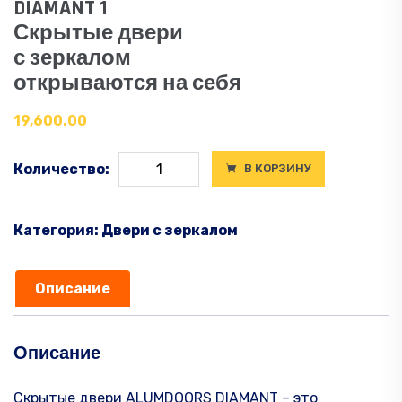
DIAMANT 1
Скрытые двери
с зеркалом
открываются на себя
19,600.00
Количество
Количество:
В КОРЗИНУ
товара
DIAMANT
1
Категория:
Двери с зеркалом
Приховані
двері
Описание
з
срібним
дзеркалом
Описание
відчинення
на
Скрытые двери ALUMDOORS DIAMANT – это