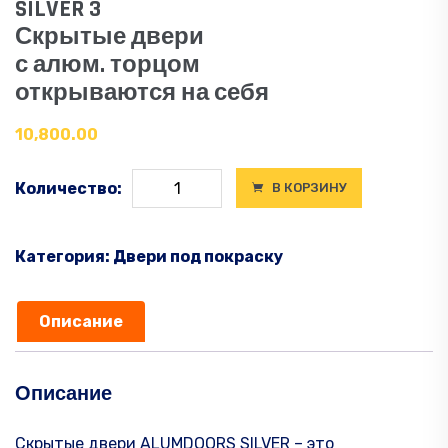
SILVER 3
Скрытые двери
с алюм. торцом
открываются на себя
10,800.00
Количество
Количество:
В КОРЗИНУ
товара
SILVER
3
Категория:
Двери под покраску
Приховані
двері
Описание
з
алюмінієвим
торцем,
Описание
відчинення
на
Скрытые двери ALUMDOORS SILVER – это