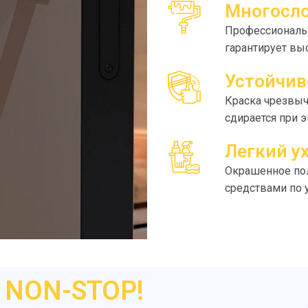
Многосло
Профессиональн
гарантирует вы
Устойчив
Краска чрезвыч
сдирается при 
Легкий у
Окрашенное пол
средствами по 
NON-STOP!