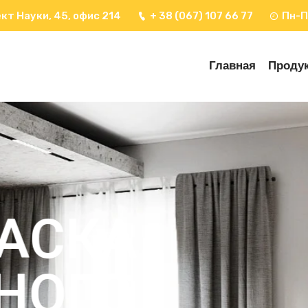
кт Науки, 45, офис 214
+ 38 (067) 107 66 77
Пн-П
Главная
Проду
КА
ГО