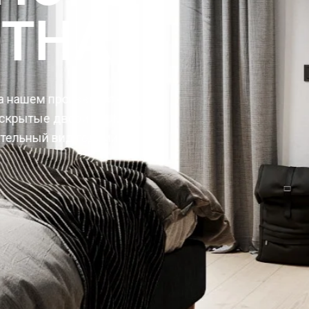
А
водстве
ри ALUMDOORS
одами