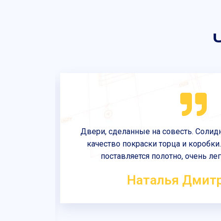
вери под
Двери, сделанные на совесть. Солид
иобрести
качество покраски торца и коробки.
го совету
поставляется полотно, очень ле
Наталья Дмит