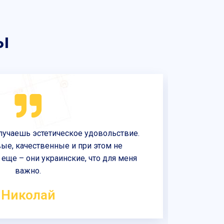
ы
лучаешь эстетическое удовольствие.
Ко
ые, качественные и при этом не
пр
еще – они украинские, что для меня
нал
важно.
Николай