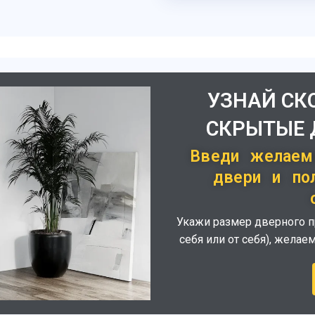
УЗНАЙ СК
СКРЫТЫЕ 
Введи желаем
двери и по
Укажи размер дверного пр
себя или от себя), жела