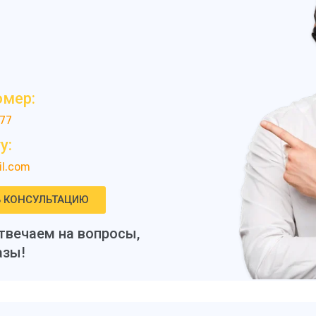
омер:
-77
у:
l.com
Ь КОНСУЛЬТАЦИЮ
твечаем на вопросы,
азы!