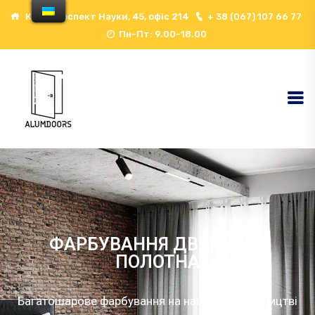
Київ, проспект Науки, 45, офіс 214
+ 38 (067) 107 66 77
Пн-Пт: 9.00-18.00
ФАРБУВАННЯ ДВЕРНОГО
ПОЛОТНА
Багатошарове фарбування на нашому виробництві