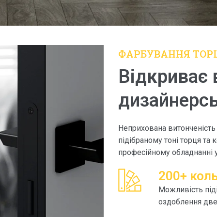
ФАРБУВАННЯ ТОРЦ
Відкриває 
дизайнерсь
Неприхована витонченість
підібраному тоні торця та
професійному обладнанні 
200+ коль
Можливість піді
оздоблення две