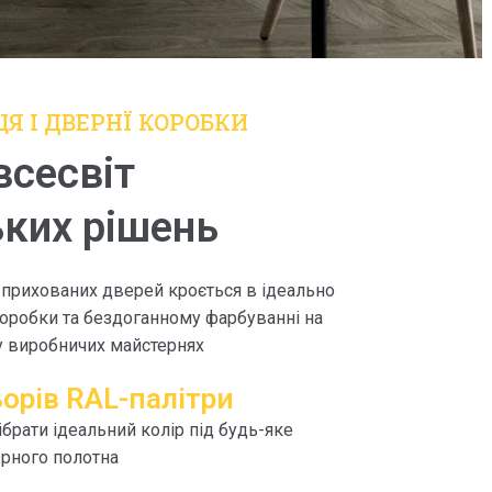
Я І ДВЕРНЇ КОРОБКИ
всесвіт
ких рішень
 прихованих дверей кроється в ідеально
 коробки та бездоганному фарбуванні на
у виробничих майстернях
орів RAL-палітри
брати ідеальний колір під будь-яке
рного полотна