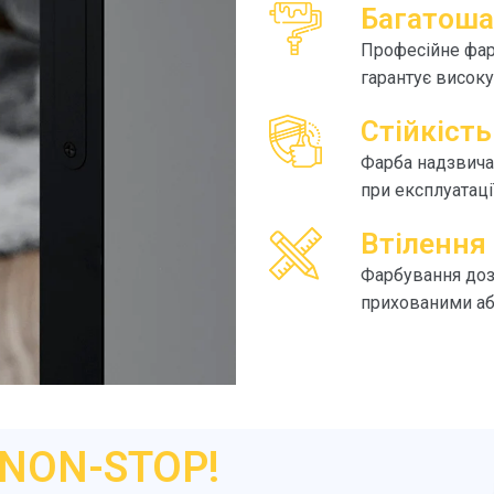
Багатоша
Професійне фар
гарантує високу
Стійкіст
Фарба надзвичай
при експлуатаці
Втілення
Фарбування доз
прихованими або
NON-STOP!