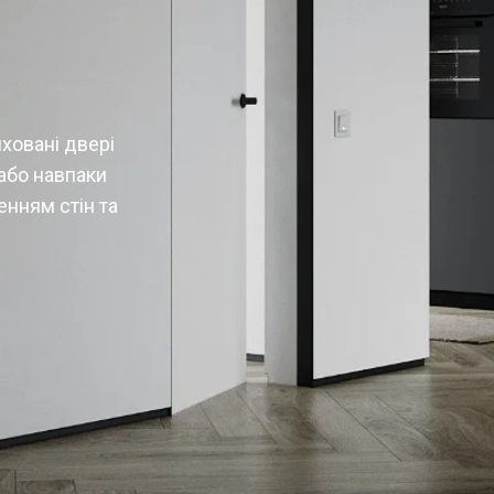
ховані двері
або навпаки
нням стін та