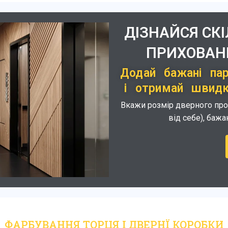
ДІЗНАЙСЯ СК
ПРИХОВАНІ
Додай бажані па
і отримай швидки
Вкажи розмір дверного проєм
від себе), бажа
ФАРБУВАННЯ ТОРЦЯ І ДВЕРНЇ КОРОБКИ