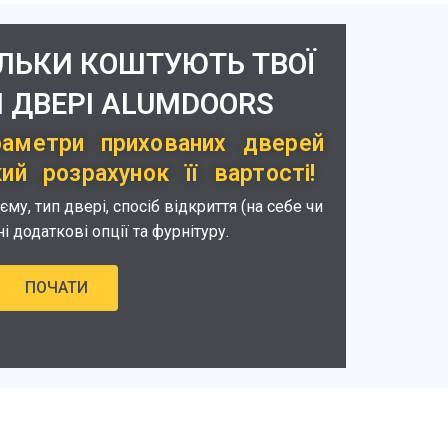
ІЛЬКИ КОШТУЮТЬ ТВОЇ
 ДВЕРІ ALUMDOORS
раметри прихованих дверей
й розрахунок її вартості!
у, тип двері, спосіб відкриття (на себе чи
ні додаткові опції та фурнітуру.
ПОЧАТИ