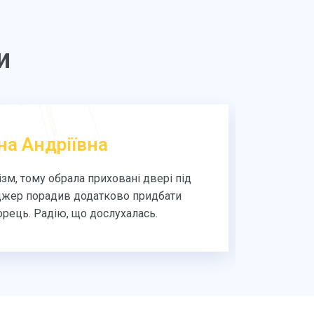
и
на Андріївна
зм, тому обрала приховані двері під
Двері
жер порадив додатково придбати
фарбуван
рець. Радію, що дослухалась.