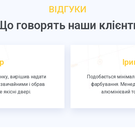
ВІДГУКИ
Що говорять наши клієнт
р
Іри
нку, вирішив надати
Подобається мінімалі
звичайними і обрав
фарбування. Менед
якісні двері.
алюмінієвий то