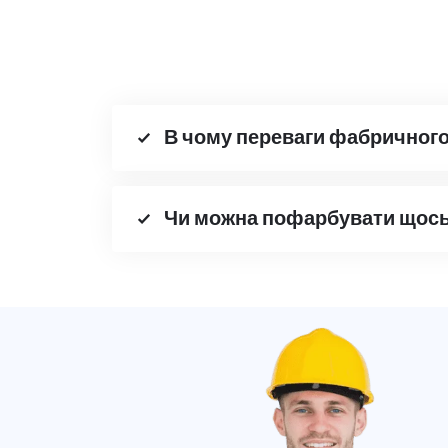
В чому переваги фабричног
Чи можна пофарбувати щось 