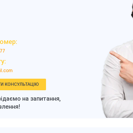
номер:
-77
у:
l.com
И КОНСУЛЬТАЦІЮ
ідаємо на запитання,
лення!