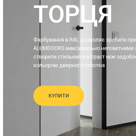
ТОРЦЯ
Фарбування в RAL дозволяє зробити при
ALUMDOORS максимально непомітними 
створити стильний контраст між оздобле
кольором дверного полотна
КУПИТИ