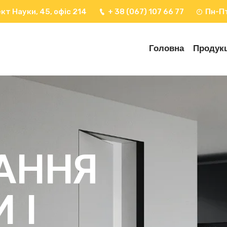
кт Науки, 45, офіс 214
+ 38 (067) 107 66 77
Пн-Пт
Головна
Продукц
АННЯ
 І