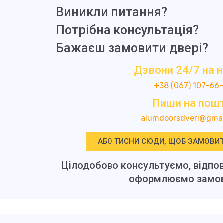
Виникли питання?
Потрібна консультація?
Бажаєш замовити двері?
Дзвони 24/7 на 
+38 (067) 107-66
Пиши на пошт
alumdoorsdveri@gmai
АБО ТИСНИ СЮДИ, ЩОБ ЗАМОВИТ
Цілодобово консультуємо, відпов
оформлюємо замов