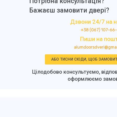
Потрібна консультація?
Бажаєш замовити двері?
Дзвони 24/7 на 
+38 (067) 107-66
Пиши на пошт
alumdoorsdveri@gmai
АБО ТИСНИ СЮДИ, ЩОБ ЗАМОВИТ
Цілодобово консультуємо, відпов
оформлюємо замов