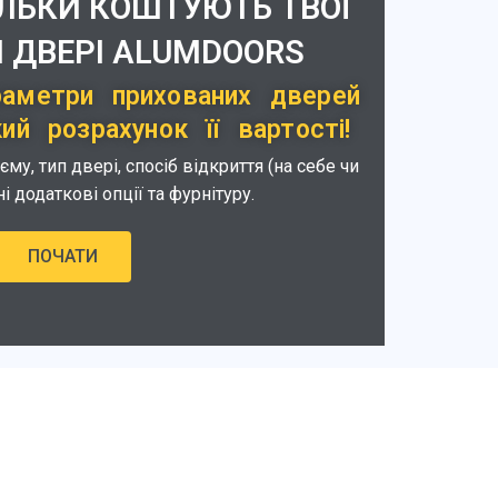
ІЛЬКИ КОШТУЮТЬ ТВОЇ
 ДВЕРІ ALUMDOORS
раметри прихованих дверей
й розрахунок її вартості!
у, тип двері, спосіб відкриття (на себе чи
ні додаткові опції та фурнітуру.
ПОЧАТИ