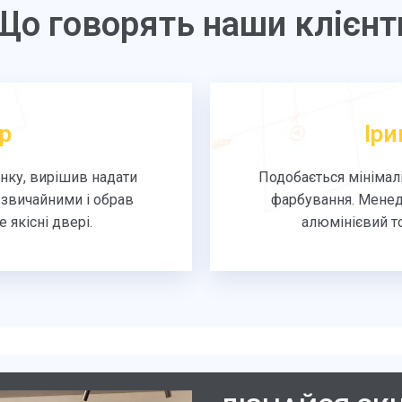
Що говорять наши клієнт
р
Іри
нку, вирішив надати
Подобається мінімалі
звичайними і обрав
фарбування. Менед
якісні двері.
алюмінієвий то