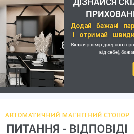
ДІЗНАЙСЯ СК
ПРИХОВАНІ
Додай бажані па
і отримай швидки
Вкажи розмір дверного проєм
від себе), бажа
АВТОМАТИЧНИЙ МАГНІТНИЙ СТОПОР
ПИТАННЯ - ВІДПОВІДІ