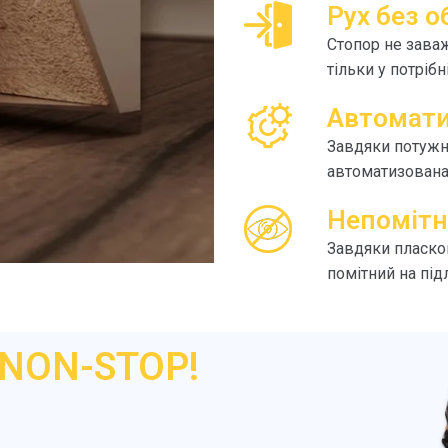
Рух без 
Стопор не заваж
тільки у потріб
Автомати
Завдяки потужн
автоматизована 
Непомітн
Завдяки пласко
помітний на підл
NON-STOP!