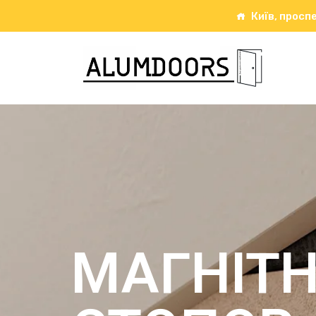
Київ, проспе
МАГНІТ