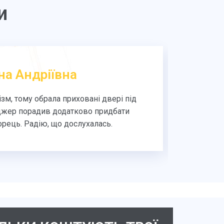
и
на Андріївна
зм, тому обрала приховані двері під
Двері
жер порадив додатково придбати
фарбуван
рець. Радію, що дослухалась.