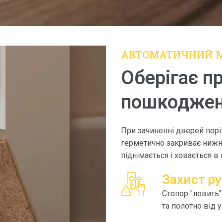
АВТОМАТИЧНИЙ М
Оберігає пр
пошкодже
При зачиненні дверей порі
герметично закриває нижню
піднімається і ховається в 
Захист ру
Стопор "ловить"
та полотно від у