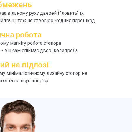
обмежень
ає вільному руху дверей і "ловить" їх
ній точці, тож не створює жодних перешкод
чна робота
ому магніту робота стопора
- він сам спіймає двері коли треба
ий на підлозі
му мінімалістичному дизайну стопор не
озі та не псує інтер'єр