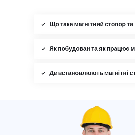
Що таке магнітний стопор та
Як побудован та як працює м
Де встановлюють магнітні с