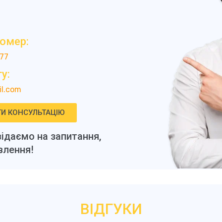
номер:
-77
у:
l.com
И КОНСУЛЬТАЦІЮ
ідаємо на запитання,
лення!
ВІДГУКИ