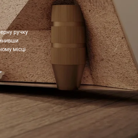
ерну ручку
упинивши
ному місці